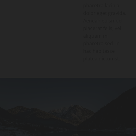
pharetra lacinia
dolor eget gravida.
Aenean euismod
placerat felis, vel
aliquam mi
pharetra sed. In
hac habitasse
platea dictumst.