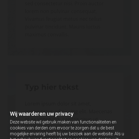
sed consectetur nisi. Proin auctor
lorem non pulvinar consequat.
Vivamus feugiat metus nec tellus
pulvinar tincidunt. Mauris luctus
maximus convallis.
Typ hier tekst
Lorem ipsum dolor sit amet,
consectetur adipiscing elit. Maecenas
Wij waarderen uw privacy
et ex venenatis, sagittis risus ut,
Deze website wil gebruik maken van functionaliteiten en
dapibus enim. Nullam et fringilla
cookies van derden om ervoor te zorgen dat u de best
lacus. Donec vitae dignissim nunc,
mogelijke ervaring heeft bij uw bezoek aan de website. Als u