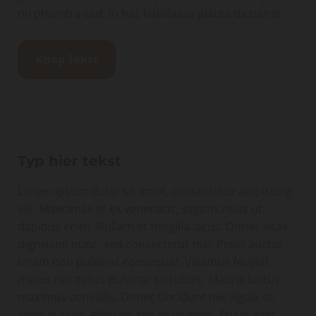
mi pharetra sed. In hac habitasse platea dictumst.
Knop Tekst
Typ hier tekst
Lorem ipsum dolor sit amet, consectetur adipiscing
elit. Maecenas et ex venenatis, sagittis risus ut,
dapibus enim. Nullam et fringilla lacus. Donec vitae
dignissim nunc, sed consectetur nisi. Proin auctor
lorem non pulvinar consequat. Vivamus feugiat
metus nec tellus pulvinar tincidunt. Mauris luctus
maximus convallis. Donec tincidunt nec ligula sit
amet cursus. Aliquam sed risus enim. Etiam eget