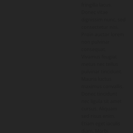
fringilla lacus.
Donec vitae
dignissim nunc, sed
consectetur nisi.
Proin auctor lorem
non pulvinar
consequat.
Vivamus feugiat
metus nec tellus
pulvinar tincidunt.
Mauris luctus
maximus convallis.
Donec tincidunt
nec ligula sit amet
cursus. Aliquam
sed risus enim.
Etiam eget iaculis
diam. Morbi