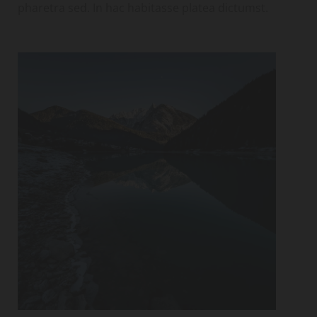
pharetra sed. In hac habitasse platea dictumst.