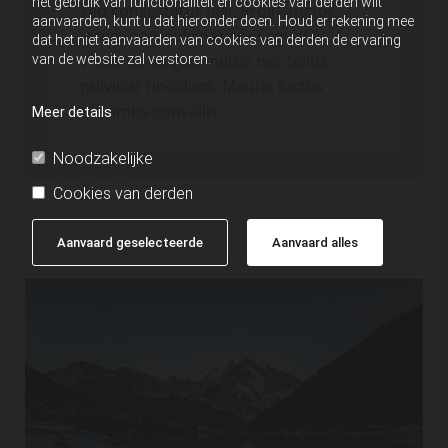
het gebruik van functionaliteit en cookies van derden wilt
sed consectetur nisi. Proin auctor
aanvaarden, kunt u dat hieronder doen. Houd er rekening mee
lorem non pulvinar consequat.
dat het niet aanvaarden van cookies van derden de ervaring
Vivamus feugiat metus nec tellus
van de website zal verstoren.
pulvinar tincidunt. Mauris luctus
maximus convallis.
Meer details
Noodzakelijke
Cookies van derden
Aanvaard geselecteerde
Aanvaard alles