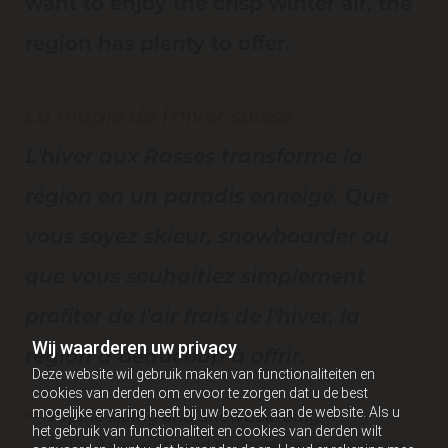
want to enjoy the crisp winter air, the
region has plenty to offer.
La magie de l'hiver suisse
L'hiver aux Rasses transforme la
région en un paradis enneigé. Que
vous soyez skieur, snowboarder ou
que vous souhaitiez simplement
profiter de l'air frais de l'hiver, la
Wij waarderen uw privacy
région a beaucoup à offrir.
Deze website wil gebruik maken van functionaliteiten en
cookies van derden om ervoor te zorgen dat u de best
mogelijke ervaring heeft bij uw bezoek aan de website. Als u
Alpine skiing and Snowboarding
het gebruik van functionaliteit en cookies van derden wilt
Enjoy 9 elevators and multiple signed routes on